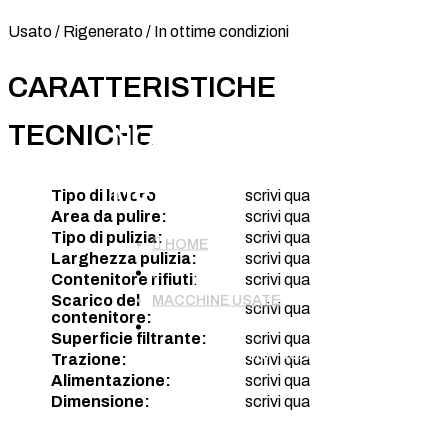
Usato / Rigenerato / In ottime condizioni
CARATTERISTICHE
TECNICHE
NOME
MACCHINA
USATA
Tipo di lavoro
scrivi qua
Area da pulire:
scrivi qua
Tipo di pulizia:
scrivi qua

HOME
Larghezza pulizia:
scrivi qua
5
Contenitore rifiuti
:
scrivi qua
MACCHINE USATE
Scarico del
scrivi qua
contenitore:
5
Superficie filtrante:
scrivi qua
NOME MACCHINA USATA
Trazione:
scrivi qua
Alimentazione:
scrivi qua
Dimensione:
scrivi qua