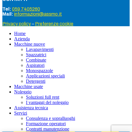
Tel:
059 7405260
Mail:
informazioni@assmo.it
Privacy policy
–
Preferenze cookie
Home
Azienda
Macchine nuove
Lavapavimenti
Spazzatrici
Combinate
Aspiratori
Monospazzole
Applicazioni speciali
Detergenti
Macchine usate
Noleggio
Soluzioni full rent
I vantaggi del noleggio
Assistenza tecnica
Servizi
Consulenza e sopralluoghi
Formazione operatori
Contratti manutenzione